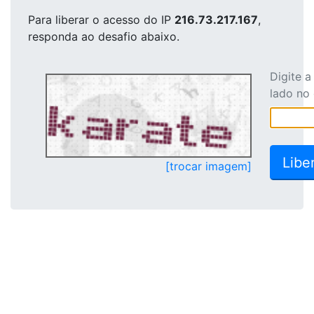
Para liberar o acesso
do IP
216.73.217.167
,
responda ao desafio abaixo.
Digite 
lado no
[trocar imagem]